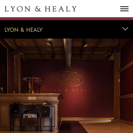
M
LYON & HEALY