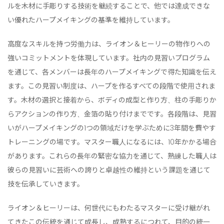
ルを木材に手彫りする技術を継続することで、他では達成できな
い優れたハープメイキングの基準を維持しています。
高度なスキルを持つ労働力は、ライオン＆ヒーリーの物作りへの
強いコミットメントを体現しています。社内の見習いプログラム
を通じて、各メンバーは長年のハープメイキングで得た知識を伝え
ます。この見習い制度は、ハープを作るすべての段階で使用されま
す。木材の選択と接着から、ボディの成型と作り方、柱の手彫りか
らアクションの作り方、金箔の貼り付けまでです。各段階は、見習
いがハープメイキングの1つの領域だけを学ぶために3年間を費やす
トレーニングの場です。マスター職人になるには、10年かかる場合
があります。これらの長年の緊密な協力を通じて、熟練した職人は
彼らの見習いに芸術への誇りと卓越性の維持という課題を通じて
技を伝承していきます。
ライオン＆ヒーリーは、何世代にもわたるマスターに受け継がれ
てきたこの伝統を通じて成長し、成熟するにつれて、目的の統一