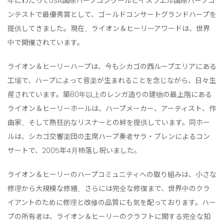
年にわたってUSA国際ハープコンクールとイスラエル国際ハープコ
ンテストで最優秀賞として、ゴールドコンサートグランドハープを
提供してきました。現在、ライオン＆ヒーリーアワードは、世界
中で開催されています。
ライオン＆ヒーリーハープは、今もシカゴの西ループエリアにある
工場で、ハープによって音楽が生まれることを念じながら、日々生
産されています。築80年以上のレンガ造りの建物の最上階にある
ライオン＆ヒーリーホールは、ハープメーカー、アーティスト、作
曲家、そして熱狂的なリスナーとの絆を提供しています。同ホー
ルは、シカゴ交響楽団の主席ハープ奏者サラ・ブレンによるコン
サートで、2005年4月杮落し祝いました。
ライオン＆ヒーリーのハープコミュニティへの取り組みは、小さな
修理から大規模な修繕、さらには完全な修復まで、世界中のクラ
イアントのために修理と改修の品質にも気を配っております。ハー
プの所有者は、ライオン＆ヒーリーのクラフトに関する完全な知