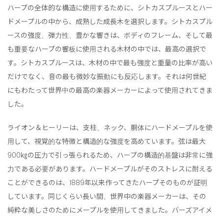
ハープの全体的な構造に使用するために、シトカスプルースとハー
ドメープルの中から、成熟した成長木を選択します。シトカスプル
ースの強度、弾力性、豊かな響きは、ボディのフレーム、そして最
も重要なハープの響板に使用される木材の中では、最高の選択で
す。シトカスプルースは、木材の中で最も強度と重量の比率が高い
だけでなく、音の最も微妙な振動にも反応します。それは何世紀
にもわたって世界中の最高の楽器メーカーによって使用されてきま
した。
ライオン＆ヒーリーは、支柱、ネック、胴体にハードメープルを使
用して、視覚的な特徴と構造的な強度を高めています。弦は最大
900㎏の圧力で引っ張られるため、ハープの構造的基盤は非常に強
力である必要があります。ハードメープルがそのストレスに耐える
ことができるのは、1889年以来作ってきたハープそのものが証明
しています。同じくらい長い間、世界中の楽器メーカーは、その
純粋な美しさのためにメープルを使用してきました。バーズアイメ