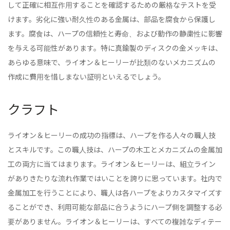
して正確に相互作用することを確認するための厳格なテストを受
けます。劣化に強い耐久性のある金属は、部品を腐食から保護し
ます。腐食は、ハープの信頼性と寿命、および動作の静粛性に影響
を与える可能性があります。特に真鍮製のディスクの金メッキは、
あらゆる意味で、ライオン＆ヒーリーが比類のないメカニズムの
作成に費用を惜しまない証明といえるでしょう。
クラフト
ライオン＆ヒーリーの成功の指標は、ハープを作る人々の職人技
とスキルです。この職人技は、ハープの木工とメカニズムの金属加
工の両方に当てはまります。ライオン＆ヒーリーは、組立ライン
がありきたりな流れ作業ではいことを誇りに思っています。社内で
金属加工を行うことにより、職人は各ハープをよりカスタマイズす
ることができ、利用可能な部品に合うようにハープ側を調整する必
要がありません。ライオン＆ヒーリーは、すべての複雑なディテー